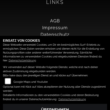
LINKS
AGB
Impressum
Datenschutz
EINSATZ VON COOKIES
Disclaimer
Barrierefreiheit
Diese Webseite verwendet Cookies, um Dir ein bestmögliches Surf-Erlebnis zu
ermöglichen. Diese Daten werden erhoben und dienen nicht für die Erstellung von
Nutzungsprofilen oder anderer weiterführender Verwendung. Sämtliche
Informationen zu verwendeten Cookies und eingebundenen Diensten findest du
hier:
Datenschutzerklärung
Wir verwenden auf dieser Website folgende Dienste, welche erst nach deiner
KONTAKT
aktiven Zustimmung eingebunden werden.
Bitte hake dazu den jeweiligen Dienst an und klicke auf Übernehmen:
Google Maps und Youtube
Optional kann mit Klick auf Alles akzeptieren der Nutzung aller Dienste zugestimmt
Ernst-Abbe-Str. 2
werden
Detailierte Informationen zu den verwendeten Cookies und deren Bedeutung
56070 Koblenz
findest du in unserer Datenschutzerklärung:
Datenschutzerklärung
ÜBERNEHMEN